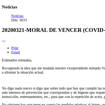
Noticias
Noticias
Hits: 3033
20200321-MORAL DE VENCER (COVID-
Print
Email
Estimados nómadas,
Recogiendo la idea que me traslada nuestro vicepresidente nómada Val
a afrontar la situación actual.
No digo nada nuevo si digo que sobre todo que hay que cumplir las rec
más intensos de prevención que correspondan y de higiene que requiere 
instrucción, entrenamientos, etc., para que con la repetición de acto
No obstante hay que tener en cuenta las medidas relativas al ánimo, qu