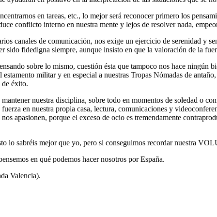
ncentrarnos en tareas, etc., lo mejor será reconocer primero los pensa
oduce conflicto interno en nuestra mente y lejos de resolver nada, empeo
rios canales de comunicación, nos exige un ejercicio de serenidad y s
er sido fidedigna siempre, aunque insisto en que la valoración de la fue
ensando sobre lo mismo, cuestión ésta que tampoco nos hace ningún bien
l estamento militar y en especial a nuestras Tropas Nómadas de antaño, 
 de éxito.
 mantener nuestra disciplina, sobre todo en momentos de soledad o co
s y fuerza en nuestra propia casa, lectura, comunicaciones y videoconfer
que nos apasionen, porque el exceso de ocio es tremendamente contrapro
o esto lo sabréis mejor que yo, pero si conseguimos recordar n
 pensemos en qué podemos hacer nosotros por España.
da Valencia).