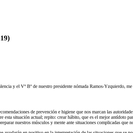
19)
encia y el Vº Bº de nuestro presidente nómada Ramos-Yzquierdo, me atre
omendaciones de prevención e higiene que nos marcan las autoridades pa
esta situación actual; repito: crear hábito, que es el mejor antídoto p
s, preparar nuestros músculos y mente ante situaciones complicadas que 
e ayudarán en positivo en la interpretación de las situaciones que se n