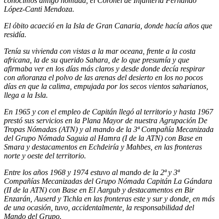
conocimos amigo nómada, el Coronel de Infantería Fernando
López-Canti Mendoza.
El óbito acaeció en la Isla de Gran Canaria, donde hacía años que
residía.
Tenía su vivienda con vistas a la mar oceana, frente a la costa
africana, la de su querido Sahara, de lo que presumía y que
afirmaba ver en los días más claros y desde donde decía respirar
con añoranza el polvo de las arenas del desierto en los no pocos
días en que la calima, empujada por los secos vientos saharianos,
llega a la Isla.
En 1965 y con el empleo de Capitán llegó al territorio y hasta 1967
prestó sus servicios en la Plana Mayor de nuestra Agrupación De
Tropas Nómadas (ATN) y al mando de la 3ª Compañía Mecanizada
del Grupo Nómada Saguia al Hamra (I de la ATN) con Base en
Smara y destacamentos en Echdeiría y Mahbes, en las fronteras
norte y oeste del territorio.
Entre los años 1968 y 1974 estuvo al mando de la 2ª y 3ª
Compañías Mecanizadas del Grupo Nómada Capitán La Gándara
(II de la ATN) con Base en El Aargub y destacamentos en Bir
Enzarán, Auserd y Tichla en las fronteras este y sur y donde, en más
de una ocasión, tuvo, accidentalmente, la responsabilidad del
Mando del Grupo.