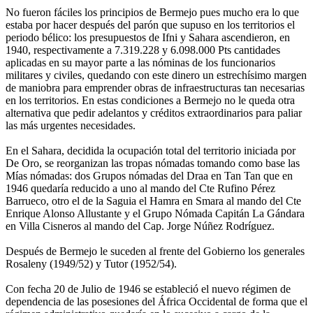
No fueron fáciles los principios de Bermejo pues mucho era lo que
estaba por hacer después del parón que supuso en los territorios el
periodo bélico: los presupuestos de Ifni y Sahara ascendieron, en
1940, respectivamente a 7.319.228 y 6.098.000 Pts cantidades
aplicadas en su mayor parte a las nóminas de los funcionarios
militares y civiles, quedando con este dinero un estrechísimo margen
de maniobra para emprender obras de infraestructuras tan necesarias
en los territorios. En estas condiciones a Bermejo no le queda otra
alternativa que pedir adelantos y créditos extraordinarios para paliar
las más urgentes necesidades.
En el Sahara, decidida la ocupación total del territorio iniciada por
De Oro, se reorganizan las tropas nómadas tomando como base las
Mías nómadas: dos Grupos nómadas del Draa en Tan Tan que en
1946 quedaría reducido a uno al mando del Cte Rufino Pérez
Barrueco, otro el de la Saguia el Hamra en Smara al mando del Cte
Enrique Alonso Allustante y el Grupo Nómada Capitán La Gándara
en Villa Cisneros al mando del Cap. Jorge Núñez Rodríguez.
Después de Bermejo le suceden al frente del Gobierno los generales
Rosaleny (1949/52) y Tutor (1952/54).
Con fecha 20 de Julio de 1946 se estableció el nuevo régimen de
dependencia de las posesiones del África Occidental de forma que el