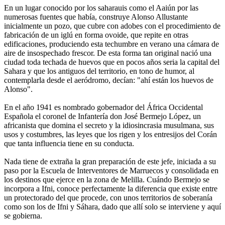
En un lugar conocido por los saharauis como el Aaiún por las
numerosas fuentes que había, construye Alonso Allustante
inicialmente un pozo, que cubre con adobes con el procedimiento de
fabricación de un iglú en forma ovoide, que repite en otras
edificaciones, produciendo esta techumbre en verano una cámara de
aire de insospechado frescor. De esta forma tan original nació una
ciudad toda techada de huevos que en pocos años seria la capital del
Sahara y que los antiguos del territorio, en tono de humor, al
contemplarla desde el aeródromo, decían: "ahí están los huevos de
Alonso".
En el año 1941 es nombrado gobernador del África Occidental
Española el coronel de Infantería don José Bermejo López, un
africanista que domina el secreto y la idiosincrasia musulmana, sus
usos y costumbres, las leyes que los rigen y los entresijos del Corán
que tanta influencia tiene en su conducta.
Nada tiene de extraña la gran preparación de este jefe, iniciada a su
paso por la Escuela de Interventores de Marruecos y consolidada en
los destinos que ejerce en la zona de Melilla. Cuándo Bermejo se
incorpora a Ifni, conoce perfectamente la diferencia que existe entre
un protectorado del que procede, con unos territorios de soberanía
como son los de Ifni y Sáhara, dado que allí solo se interviene y aquí
se gobierna.