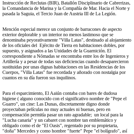
Instrucción de Reclutas (BIR), Batallón Disciplinario de Cabrerizas,
la Comandancia de Marina y la Compañía de Mar. Hacia el Norte y
pasada la Saguia, el Tercio Juan de Austria III de La Legión.
Mención especial merece un conjunto de barracones de aspecto
exterior deplorable y un interior no menos lastimoso que se
denominaba peyorativamente "Villa Latas", destinado al alojamiento
de los oficiales del Ejército de Tierra en habitaciones dobles, por
supuesto, y asignados a las Unidades de la Guarnición. El
correspondiente a Nómadas se encontraba entre los de Ingenieros y
Artillería y a pesar de todas sus deficiencias cuando desaparecieron
sustituidas por unas dignas habitaciones en las Residencias de los
Cuerpos, "Villa Latas" fue recordada y añorado con nostalgia por
cuantos en su día fueron sus inquilinos.
Para el esparcimiento, El Aaiún contaba con bares de dudosa
higiene ( alguno conocido con el significativo nombre de "Pepe el
Guarro", un cine: Las Dunas, discretamente digno donde
proyectaban películas no muy actuales ni buenas, pero en
compensación permitía pasar un rato agradable; un local para la
"Lucha canaria" y un cabaret con nombre tan emblemático y
obligado como el de "El Oasis", regentado por su propietaria,
"doña" Mercedes y como hombre "fuerte" Pepe "el bolígrafo", así