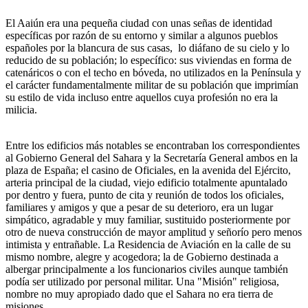
El Aaiún era una pequeña ciudad con unas señas de identidad
específicas por razón de su entorno y similar a algunos pueblos
españoles por la blancura de sus casas, lo diáfano de su cielo y lo
reducido de su población; lo específico: sus viviendas en forma de
catenáricos o con el techo en bóveda, no utilizados en la Península y
el carácter fundamentalmente militar de su población que imprimían
su estilo de vida incluso entre aquellos cuya profesión no era la
milicia.
Entre los edificios más notables se encontraban los correspondientes
al Gobierno General del Sahara y la Secretaría General ambos en la
plaza de España; el casino de Oficiales, en la avenida del Ejército,
arteria principal de la ciudad, viejo edificio totalmente apuntalado
por dentro y fuera, punto de cita y reunión de todos los oficiales,
familiares y amigos y que a pesar de su deterioro, era un lugar
simpático, agradable y muy familiar, sustituido posteriormente por
otro de nueva construcción de mayor amplitud y señorío pero menos
intimista y entrañable. La Residencia de Aviación en la calle de su
mismo nombre, alegre y acogedora; la de Gobierno destinada a
albergar principalmente a los funcionarios civiles aunque también
podía ser utilizado por personal militar. Una "Misión" religiosa,
nombre no muy apropiado dado que el Sahara no era tierra de
misiones.