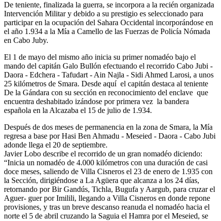
De teniente, finalizada la guerra, se incorpora a la recién organizada
Intervención Militar y debido a su prestigio es seleccionado para
participar en la ocupación del Sahara Occidental incorporándose en
el año 1.934 a la Mía a Camello de las Fuerzas de Policía Nómada
en Cabo Juby.
El 1 de mayo del mismo año inicia su primer nomadéo bajo el
mando del capitán Galo Bullón efectuando el recorrido Cabo Jubi -
Daora - Edchera - Tafudart - Ain Najla - Sidi Ahmed Larosi, a unos
25 kilómetros de Smara. Desde aquí el capitán destaca al teniente
De la Gándara con su sección en reconocimiento del enclave que
encuentra deshabitado izándose por primera vez la bandera
española en la Alcazaba el 15 de julio de 1.934.
Después de dos meses de permanencia en la zona de Smara, la Mía
regresa a base por Hasi Ben Ahmadu - Meseied - Daora - Cabo Jubi
adonde llega el 20 de septiembre.
Javier Lobo describe el recorrido de un gran nomadéo diciendo:
“Inicia un nomadéo de 4.000 kilómetros con una duración de casi
doce meses, saliendo de Villa Cisneros el 23 de enero de 1.935 con
la Sección, dirigiéndose a La Agüera que alcanza a los 24 días,
retornando por Bir Gandús, Tichla, Bugufa y Aargub, para cruzar el
Aguer- guer por Imilili, llegando a Villa Cisneros en donde repone
provisiones, y tras un breve descanso reanuda el nomadéo hacia el
norte el 5 de abril cruzando la Saguia el Hamra por el Meseied, se