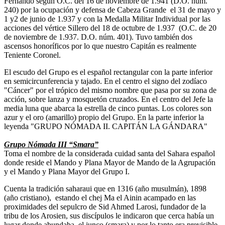
Fernando según O.C. del 16 de noviembre de 1.941 (D.O. núm.
240) por la ocupación y defensa de Cabeza Grande el 31 de mayo y
1 y2 de junio de 1.937 y con la Medalla Militar Individual por las
acciones del vértice Sillero del 18 de octubre de 1.937 (O.C. de 20
de noviembre de 1.937. D.O. núm. 401). Tuvo también dos
ascensos honoríficos por lo que nuestro Capitán es realmente
Teniente Coronel.
El escudo del Grupo es el español rectangular con la parte inferior
en semicircunferencia y tajado. En el centro el signo del zodíaco
"Cáncer" por el trópico del mismo nombre que pasa por su zona de
acción, sobre lanza y mosquetón cruzados. En el centro del Jefe la
media luna que abarca la estrella de cinco puntas. Los colores son
azur y el oro (amarillo) propio del Grupo. En la parte inferior la
leyenda "GRUPO NÓMADA II. CAPITÁN LA GÁNDARA"
Grupo Nómada III “Smara”
Toma el nombre de la considerada cuidad santa del Sahara español
donde reside el Mando y Plana Mayor de Mando de la Agrupación
y el Mando y Plana Mayor del Grupo I.
Cuenta la tradición saharaui que en 1316 (año musulmán), 1898
(año cristiano), estando el chej Ma el Ainin acampado en las
proximidades del sepulcro de Sid Ahmed Larosi, fundador de la
tribu de los Arosien, sus discípulos le indicaron que cerca había un
lugar donde abundaba el junco (smara) y por lo tanto era previsible