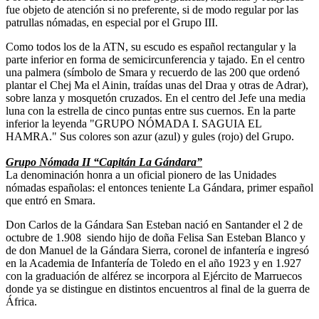
fue objeto de atención si no preferente, si de modo regular por las
patrullas nómadas, en especial por el Grupo III.
Como todos los de la ATN, su escudo es español rectangular y la
parte inferior en forma de semicircunferencia y tajado. En el centro
una palmera (símbolo de Smara y recuerdo de las 200 que ordenó
plantar el Chej Ma el Ainin, traídas unas del Draa y otras de Adrar),
sobre lanza y mosquetón cruzados. En el centro del Jefe una media
luna con la estrella de cinco puntas entre sus cuernos. En la parte
inferior la leyenda "GRUPO NÓMADA I. SAGUIA EL
HAMRA." Sus colores son azur (azul) y gules (rojo) del Grupo.
Grupo Nómada II “Capitán La Gándara”
La denominación honra a un oficial pionero de las Unidades
nómadas españolas: el entonces teniente La Gándara, primer español
que entró en Smara.
Don Carlos de la Gándara San Esteban nació en Santander el 2 de
octubre de 1.908 siendo hijo de doña Felisa San Esteban Blanco y
de don Manuel de la Gándara Sierra, coronel de infantería e ingresó
en la Academia de Infantería de Toledo en el año 1923 y en 1.927
con la graduación de alférez se incorpora al Ejército de Marruecos
donde ya se distingue en distintos encuentros al final de la guerra de
África.