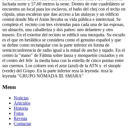
fachada norte y 57,60 metros la oeste. Dentro de este cuadrilátero se
encuentra un local para los esclavos, el baño del chej con el techo en
cúpula, unas escaleras que dan acceso a las atalayas y un edificio
central donde Ma el Ainin llevaba su vida pública e intelectual. Se
completa el recinto con tres viviendas para cada una de las esposas,
un almacén, una caballeriza y dos patios: uno delantero y otro
trasero. En el exterior del recinto se edificó una mezquita. Su escudo
es el que en heráldica se considera como el genuino español y que
se define como rectangular con la parte inferior en forma de
semicircunferencia de radio igual a la mitad de ancho y tajado. En el
centro la "mano" de Fátima sobre lanza y mosquetón cruzados y en
el centro del Jefe la media luna con la estrella de cinco puntas entre
sus cuernos. Los colores son el azur (azul) de la ATN y el sinople
(verde) del Grupo. En la parte inferior reza la leyenda reza la
leyenda "GRUPO NÓMADA III. SMARA"
Menu
Noticias
Articulos
Historia
Fotos
Revista
Contactar