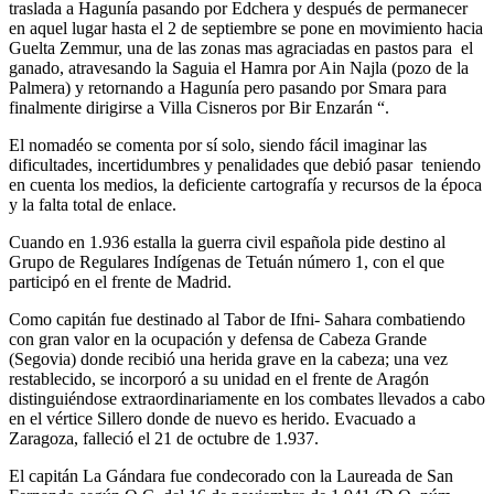
traslada a Hagunía pasando por Edchera y después de permanecer
en aquel lugar hasta el 2 de septiembre se pone en movimiento hacia
Guelta Zemmur, una de las zonas mas agraciadas en pastos para el
ganado, atravesando la Saguia el Hamra por Ain Najla (pozo de la
Palmera) y retornando a Hagunía pero pasando por Smara para
finalmente dirigirse a Villa Cisneros por Bir Enzarán “.
El nomadéo se comenta por sí solo, siendo fácil imaginar las
dificultades, incertidumbres y penalidades que debió pasar teniendo
en cuenta los medios, la deficiente cartografía y recursos de la época
y la falta total de enlace.
Cuando en 1.936 estalla la guerra civil española pide destino al
Grupo de Regulares Indígenas de Tetuán número 1, con el que
participó en el frente de Madrid.
Como capitán fue destinado al Tabor de Ifni- Sahara combatiendo
con gran valor en la ocupación y defensa de Cabeza Grande
(Segovia) donde recibió una herida grave en la cabeza; una vez
restablecido, se incorporó a su unidad en el frente de Aragón
distinguiéndose extraordinariamente en los combates llevados a cabo
en el vértice Sillero donde de nuevo es herido. Evacuado a
Zaragoza, falleció el 21 de octubre de 1.937.
El capitán La Gándara fue condecorado con la Laureada de San