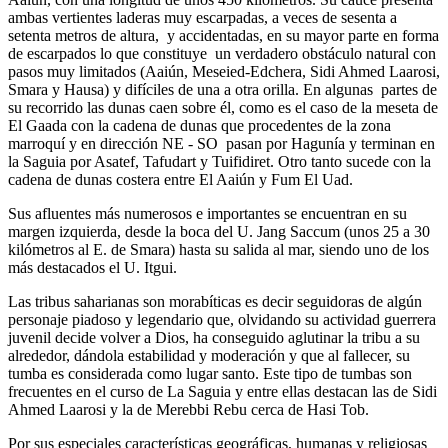
ambas vertientes laderas muy escarpadas, a veces de sesenta a
setenta metros de altura, y accidentadas, en su mayor parte en forma
de escarpados lo que constituye un verdadero obstáculo natural con
pasos muy limitados (Aaiún, Meseied-Edchera, Sidi Ahmed Laarosi,
Smara y Hausa) y difíciles de una a otra orilla. En algunas partes de
su recorrido las dunas caen sobre él, como es el caso de la meseta de
El Gaada con la cadena de dunas que procedentes de la zona
marroquí y en dirección NE - SO pasan por Hagunía y terminan en
la Saguia por Asatef, Tafudart y Tuifidiret. Otro tanto sucede con la
cadena de dunas costera entre El Aaiún y Fum El Uad.
Sus afluentes más numerosos e importantes se encuentran en su
margen izquierda, desde la boca del U. Jang Saccum (unos 25 a 30
kilómetros al E. de Smara) hasta su salida al mar, siendo uno de los
más destacados el U. Itgui.
Las tribus saharianas son morabíticas es decir seguidoras de algún
personaje piadoso y legendario que, olvidando su actividad guerrera
juvenil decide volver a Dios, ha conseguido aglutinar la tribu a su
alrededor, dándola estabilidad y moderación y que al fallecer, su
tumba es considerada como lugar santo. Este tipo de tumbas son
frecuentes en el curso de La Saguia y entre ellas destacan las de Sidi
Ahmed Laarosi y la de Merebbi Rebu cerca de Hasi Tob.
Por sus especiales características geográficas, humanas y religiosas