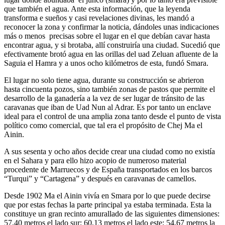
que también el agua. Ante esta información, que la leyenda
transforma e sueños y casi revelaciones divinas, les mandó a
reconocer la zona y confirmar la noticia, dándoles unas indicaciones
más o menos precisas sobre el lugar en el que debían cavar hasta
encontrar agua, y si brotaba, allí construiría una ciudad. Sucedió que
efectivamente brotó agua en las orillas del uad Zeluan afluente de la
Saguia el Hamra y a unos ocho kilómetros de esta, fundó Smara.
El lugar no solo tiene agua, durante su construcción se abrieron
hasta cincuenta pozos, sino también zonas de pastos que permite el
desarrollo de la ganadería a la vez de ser lugar de tránsito de las
caravanas que iban de Uad Nun al Adrar. Es por tanto un enclave
ideal para el control de una amplia zona tanto desde el punto de vista
político como comercial, que tal era el propósito de Chej Ma el
Ainin.
A sus sesenta y ocho años decide crear una ciudad como no existía
en el Sahara y para ello hizo acopio de numeroso material
procedente de Marruecos y de España transportados en los barcos
“Turqui” y “Cartagena” y después en caravanas de camellos.
Desde 1902 Ma el Ainin vivía en Smara por lo que puede decirse
que por estas fechas la parte principal ya estaba terminada. Esta la
constituye un gran recinto amurallado de las siguientes dimensiones:
57,40 metros el lado sur; 60,13 metros el lado este; 54,67 metros la