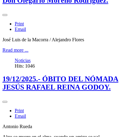
Don Olegario Moreno Rodríguez.
Print
Email
José Luis de la Macorra / Alejandro Flores
Read more ...
Noticias
Hits: 1046
19/12/2025.- ÓBITO DEL NÓMADA
JESÚS RAFAEL REINA GODOY.
Print
Email
Antonio Rueda
Algo se muere en el alma, cuando un amigo se va!