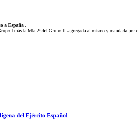
eso a España
.
Grupo I más la Mía 2ª del Grupo II -agregada al mismo y mandada por el 
igena del Ejército Español