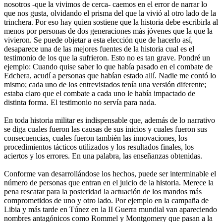
nosotros -que la vivimos de cerca- caemos en el error de narrar lo
que nos gusta, olvidando el prisma del que la vivió al otro lado de la
trinchera. Por eso hay quien sostiene que la historia debe escribirla al
menos por personas de dos generaciones más jóvenes que la que la
vivieron. Se puede objetar a esta elección que de hacerlo así,
desaparece una de las mejores fuentes de la historia cual es el
testimonio de los que la sufrieron. Esto no es tan grave. Pondré un
ejemplo: Cuando quise saber lo que había pasado en el combate de
Edchera, acudí a personas que habían estado allí. Nadie me contó lo
mismo; cada uno de los entrevistados tenía una versión diferente;
estaba claro que el combate a cada uno le había impactado de
distinta forma. El testimonio no servía para nada.
En toda historia militar es indispensable que, además de lo narrativo
se diga cuales fueron las causas de sus inicios y cuales fueron sus
consecuencias, cuales fueron también las innovaciones, los
procedimientos tácticos utilizados y los resultados finales, los
aciertos y los errores. En una palabra, las enseñanzas obtenidas.
Conforme van desarrollándose los hechos, puede ser interminable el
número de personas que entran en el juicio de la historia. Merece la
pena rescatar para la posteridad la actuación de los mandos más
comprometidos de uno y otro lado. Por ejemplo en la campaña de
Libia y más tarde en Túnez en la II Guerra mundial van apareciendo
nombres antagónicos como Rommel y Montgomery que pasan a la