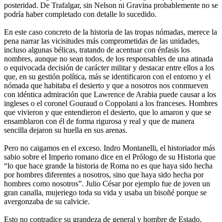
posteridad. De Trafalgar, sin Nelson ni Gravina probablemente no se
podría haber completado con detalle lo sucedido.
En este caso concreto de la historia de las tropas nómadas, merece la
pena narrar las vicisitudes más comprometidas de las unidades,
incluso algunas bélicas, tratando de acentuar con énfasis los
nombres, aunque no sean todos, de los responsables de una atinada
o equivocada decisión de carácter militar y destacar entre ellos a los
que, en su gestión política, más se identificaron con el entorno y el
nómada que habitaba el desierto y que a nosotros nos conmueven
con idéntica admiración que Lawrence de Arabia puede causar a los
ingleses o el coronel Gouraud o Coppolani a los franceses. Hombres
que vivieron y que entendieron el desierto, que lo amaron y que se
ensamblaron con él de forma rigurosa y real y que de manera
sencilla dejaron su huella en sus arenas.
Pero no caigamos en el exceso. Indro Montanelli, el historiador más
sabio sobre el Imperio romano dice en el Prólogo de su Historia que
“lo que hace grande la historia de Roma no es que haya sido hecha
por hombres diferentes a nosotros, sino que haya sido hecha por
hombres como nosotros”. Julio César por ejemplo fue de joven un
gran canalla, mujeriego toda su vida y usaba un bisoñé porque se
avergonzaba de su calvicie.
Esto no contradice su grandeza de general y hombre de Estado.